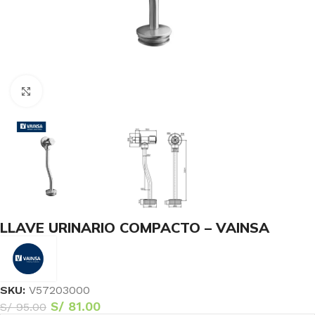
Haga Click para agrandar
LLAVE URINARIO COMPACTO – VAINSA
SKU:
V57203000
S/
81.00
S/
95.00