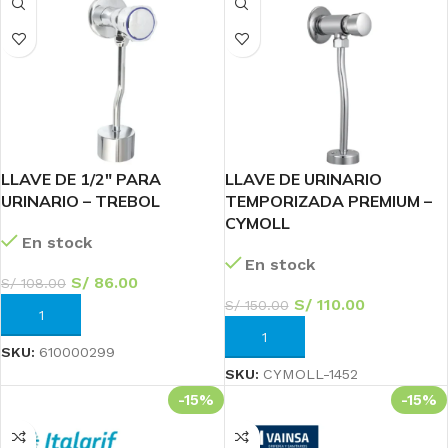
LLAVE DE 1/2″ PARA
LLAVE DE URINARIO
URINARIO – TREBOL
TEMPORIZADA PREMIUM –
CYMOLL
En stock
En stock
S/
86.00
S/
108.00
S/
110.00
S/
150.00
AÑADIR AL CARRITO
AÑADIR AL CARRITO
SKU:
610000299
SKU:
CYMOLL-1452
-15%
-15%