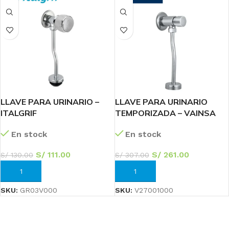
LLAVE PARA URINARIO –
LLAVE PARA URINARIO
ITALGRIF
TEMPORIZADA – VAINSA
En stock
En stock
S/
111.00
S/
261.00
S/
130.00
S/
307.00
AÑADIR AL CARRITO
AÑADIR AL CARRITO
SKU:
GR03V000
SKU:
V27001000