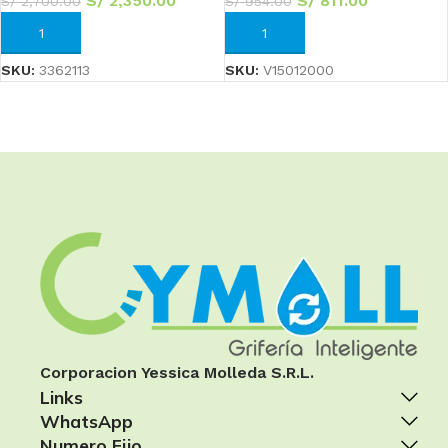
S/
2,350.00
S/
811.00
S/
2,700.00
S/
954.00
AÑADIR AL CARRITO
AÑADIR AL CARRITO
SKU:
3362113
SKU:
V15012000
Corporacion Yessica Molleda S.R.L.
Links
WhatsApp
Numero Fijo