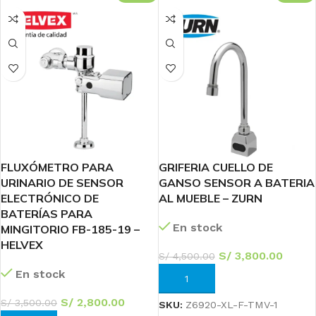
FLUXÓMETRO PARA
GRIFERIA CUELLO DE
URINARIO DE SENSOR
GANSO SENSOR A BATERIA
ELECTRÓNICO DE
AL MUEBLE – ZURN
BATERÍAS PARA
En stock
MINGITORIO FB-185-19 –
HELVEX
S/
3,800.00
S/
4,500.00
En stock
AÑADIR AL CARRITO
S/
2,800.00
S/
3,500.00
SKU:
Z6920-XL-F-TMV-1