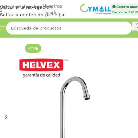
Nuestras
Saltar a la navegación
🟢 Abierto ahor
Tiendas
Cierra a las 7:00 P
Saltar a contenido principal
Inicio
SENSORES
-11%