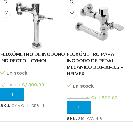
FLUXÓMETRO DE INODORO
FLUXÓMETRO PARA
INDIRECTO – CYMOLL
INODORO DE PEDAL
MECÁNICO 310-38-3.5 –
En stock
HELVEX
S/
300.00
S/
330.00
En stock
AÑADIR AL CARRITO
S/
1,500.00
S/
1,700.00
SKU:
CYMOLL-0581-I
AÑADIR AL CARRITO
SKU:
310-WC-4.8