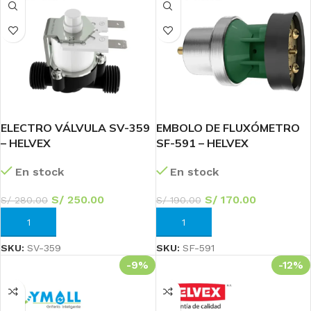
ELECTRO VÁLVULA SV-359
EMBOLO DE FLUXÓMETRO
– HELVEX
SF-591 – HELVEX
En stock
En stock
S/
250.00
S/
170.00
S/
280.00
S/
190.00
AÑADIR AL CARRITO
AÑADIR AL CARRITO
SKU:
SV-359
SKU:
SF-591
-9%
-12%