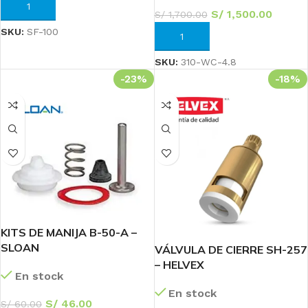
AÑADIR AL CARRITO
S/
1,500.00
S/
1,700.00
SKU:
SF-100
AÑADIR AL CARRITO
SKU:
310-WC-4.8
-23%
-18%
KITS DE MANIJA B-50-A –
SLOAN
VÁLVULA DE CIERRE SH-257
– HELVEX
En stock
En stock
S/
46.00
S/
60.00