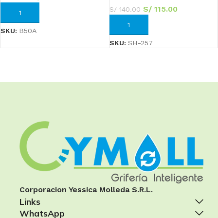
S/
115.00
S/
140.00
AÑADIR AL CARRITO
AÑADIR AL CARRITO
SKU:
B50A
SKU:
SH-257
Corporacion Yessica Molleda S.R.L.
Links
WhatsApp