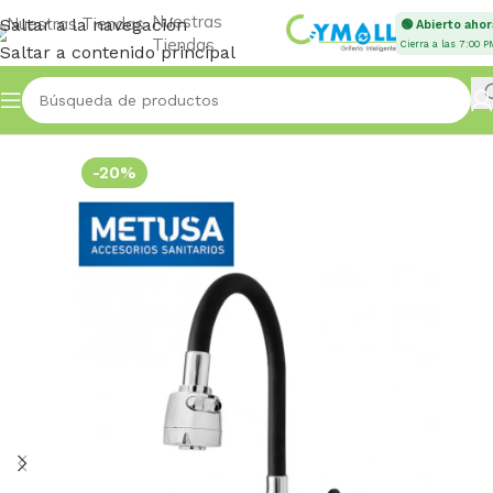
Nuestras
Saltar a la navegación
🟢 Abierto ahor
Tiendas
Cierra a las 7:00 P
Saltar a contenido principal
Inicio
Accessories
-20%