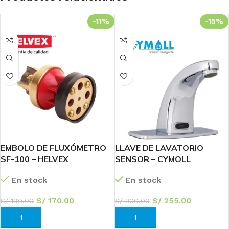
-11%
-15%
EMBOLO DE FLUXÓMETRO
LLAVE DE LAVATORIO
SF-100 – HELVEX
SENSOR – CYMOLL
En stock
En stock
S/
170.00
S/
255.00
S/
190.00
S/
300.00
AÑADIR AL CARRITO
AÑADIR AL CARRITO