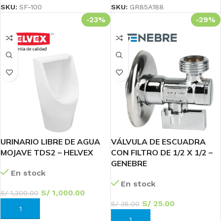
SKU:
SF-100
SKU:
GR85A188
-23%
-29%
URINARIO LIBRE DE AGUA
VÁLVULA DE ESCUADRA
MOJAVE TDS2 – HELVEX
CON FILTRO DE 1/2 X 1/2 –
GENEBRE
En stock
En stock
S/
1,000.00
S/
1,300.00
S/
25.00
S/
35.00
AÑADIR AL CARRITO
AÑADIR AL CARRITO