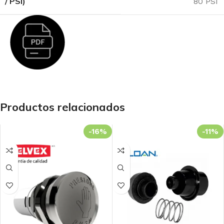
/ PSI)
80 PSI
Productos relacionados
-16%
-11%