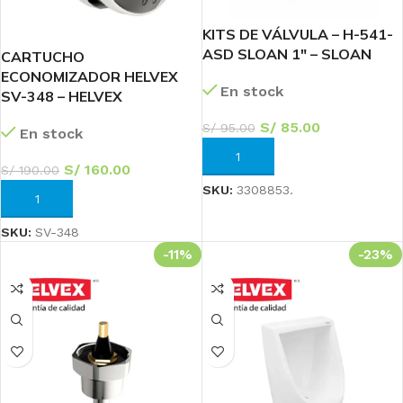
KITS DE VÁLVULA – H-541-
ASD SLOAN 1″ – SLOAN
CARTUCHO
ECONOMIZADOR HELVEX
En stock
SV-348 – HELVEX
S/
85.00
S/
95.00
En stock
AÑADIR AL CARRITO
S/
160.00
S/
190.00
SKU:
3308853.
AÑADIR AL CARRITO
SKU:
SV-348
-11%
-23%