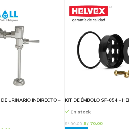
Transforma tu
Baño
¡Ofertas Exclusivas!
60
10
06
DE URINARIO INDIRECTO –
KIT DE ÉMBOLO SF-054 – HE
Días
Hr
Min
En stock
Ver más
S/
70.00
S/
90.00