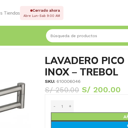
Cerrado ahora
s Tiendas
Abre Lun-Sab 9:00 AM
OX – TREBOL
LAVADERO PICO 
INOX – TREBOL
SKU:
610006046
S/
200.00
S/
250.00
A