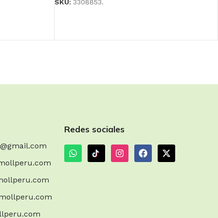
SKU:
3308853.
Redes sociales
m@gmail.com
mollperu.com
ollperu.com
mollperu.com
llperu.com