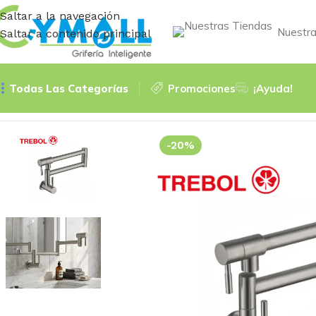
Saltar a la navegación
Nuestra
Saltar a contenido principal
Todas Las Categorías
Promociones
¡Ayuda!
Inicio
Accessories
LAVADERO PICO RETRACTIL PARED IN
-20%