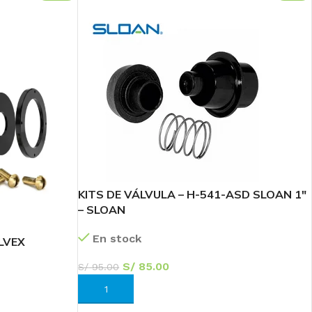
KITS DE VÁLVULA – H-541-ASD SLOAN 1″
– SLOAN
36
En stock
LVEX
Sc
S/
85.00
S/
95.00
AÑADIR AL CARRITO