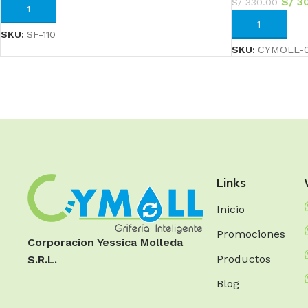
S/
30
S/
330.00
AÑADIR AL CARRITO
AÑADIR AL CA
SKU:
SF-110
SKU:
CYMOLL-0
Links
Inicio
Promociones
Corporacion Yessica Molleda
Productos
S.R.L.
Blog