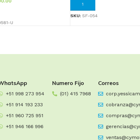
0.00
AÑADIR AL CARRITO
RRITO
SKU:
SF-054
581-U
WhatsApp
Numero Fijo
Correos
+51 998 273 954
(01) 415 7968
corp.yessica
+51 914 193 233
cobranza@cy
+51 960 725 951
compras@cym
+51 946 166 996
gerencias@cy
ventas@cymo