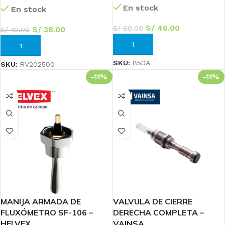
En stock
En stock
S/
46.00
S/
60.00
S/
38.00
S/
42.00
AÑADIR AL CARRITO
AÑADIR AL CARRITO
SKU:
B50A
SKU:
RV202500
-11%
-11%
MANIJA ARMADA DE
VALVULA DE CIERRE
FLUXÓMETRO SF-106 –
DERECHA COMPLETA –
HELVEX
VAINSA