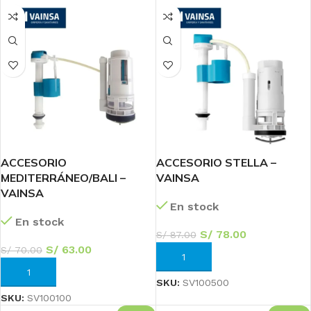
ACCESORIO
ACCESORIO STELLA –
MEDITERRÁNEO/BALI –
VAINSA
VAINSA
En stock
En stock
S/
78.00
S/
87.00
S/
63.00
S/
70.00
AÑADIR AL CARRITO
AÑADIR AL CARRITO
SKU:
SV100500
SKU:
SV100100