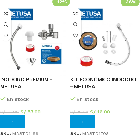
-12%
-36%
INODORO PREMIUM –
KIT ECONÓMICO INODORO
METUSA
– METUSA
En stock
En stock
S/
57.00
S/
16.00
S/
65.00
S/
25.00
AÑADIR AL CARRITO
AÑADIR AL CARRITO
SKU:
MASTD149S
SKU:
MASTD170S