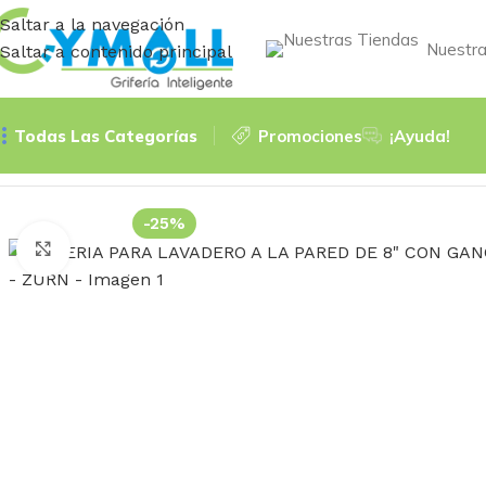
Saltar a la navegación
Nuestra
Saltar a contenido principal
Todas Las Categorías
Promociones
¡Ayuda!
Inicio
Accessories
GRIFERIA PARA LAVADERO A LA PARE
-25%
Haga Click para agrandar