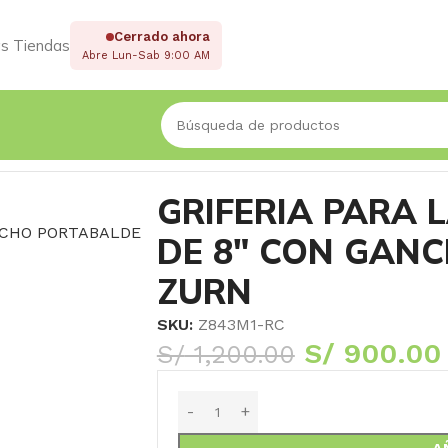
Cerrado ahora
s Tiendas
Abre Lun-Sab 9:00 AM
D DE 8″ CON GANCHO PORTABALDE – ZURN
GRIFERIA PARA 
DE 8″ CON GAN
ZURN
SKU:
Z843M1-RC
S/
900.00
S/
1,200.00