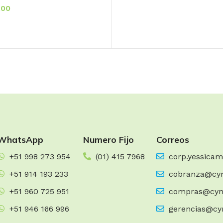
.00
RRITO
WhatsApp
Numero Fijo
Correos
+51 998 273 954
(01) 415 7968
corp.yessica
+51 914 193 233
cobranza@cy
+51 960 725 951
compras@cym
+51 946 166 996
gerencias@cy