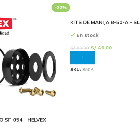
-22%
KITS DE MANIJA B-50-A – S
En stock
S/
46.00
S/
60.00
AÑADIR AL CARRITO
Transforma tu
SKU:
B50A
Baño
¡Ofertas Exclusivas!
60
15
46
Días
Hr
Min
O SF-054 – HELVEX
Ver más