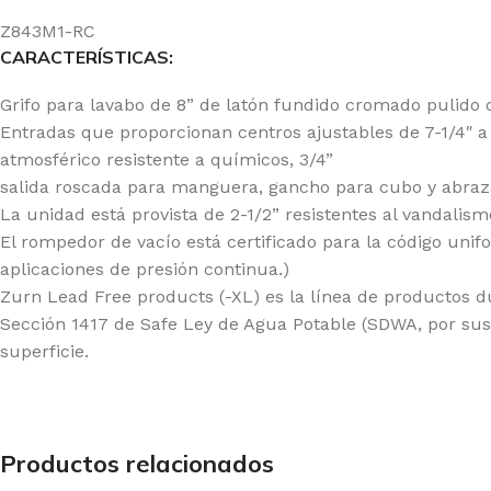
BAÑO
ESPECIALIZADA
COCINA
Z843M1-RC
Llaves
Fluxómetros
Llaves
CARACTERÍSTICAS:
Mezcladoras
Temporizados
Mezcladoras
Grifo para lavabo de 8” de latón fundido cromado pulido 
Monocomandos
Sensores
Monocomandos
Entradas que proporcionan centros ajustables de 7-1/4″ a 8
Duchas
Llaves Urinario
Lavaderos
atmosférico resistente a químicos, 3/4”
salida roscada para manguera, gancho para cubo y abraz
Duchas Mezcladoras
Clínica
La unidad está provista de 2-1/2” resistentes al vandalism
Duchas
El rompedor de vacío está certificado para la código uni
Monocomandos
aplicaciones de presión continua.)
Zurn Lead Free products (-XL) es la línea de productos du
Sección 1417 de Safe Ley de Agua Potable (SDWA, por su
superficie.
Productos relacionados