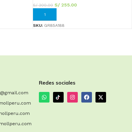
S/
255.00
S/
300.00
AÑADIR AL CARRITO
SKU:
GR85A188
Redes sociales
m@gmail.com
mollperu.com
ollperu.com
mollperu.com