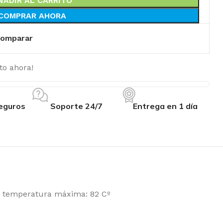
ÑADIR AL CARRITO
COMPRAR AHORA
omparar
to ahora!
eguros
Soporte 24/7
Entrega en 1 día
i, temperatura máxima: 82 Cº