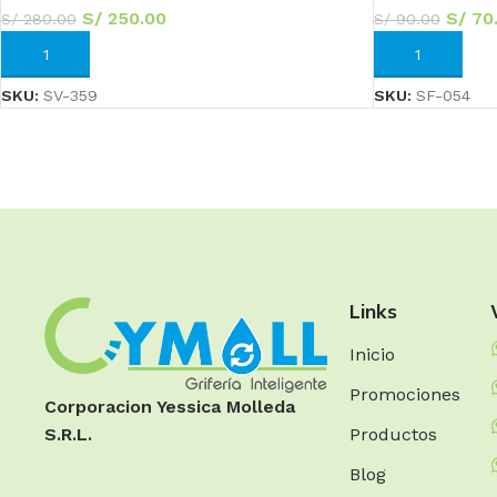
S/
250.00
S/
70
S/
280.00
S/
90.00
AÑADIR AL CARRITO
AÑADIR AL CA
SKU:
SV-359
SKU:
SF-054
Links
Inicio
Promociones
Corporacion Yessica Molleda
Productos
S.R.L.
Blog