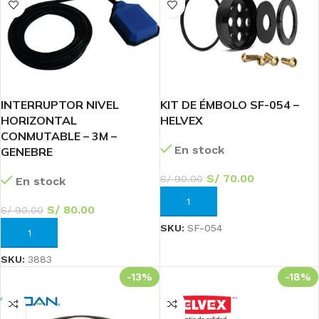
INTERRUPTOR NIVEL
KIT DE ÉMBOLO SF-054 –
HORIZONTAL
HELVEX
CONMUTABLE – 3M –
En stock
GENEBRE
S/
70.00
S/
90.00
En stock
AÑADIR AL CARRITO
S/
80.00
S/
90.00
SKU:
SF-054
AÑADIR AL CARRITO
SKU:
3883
-13%
-18%