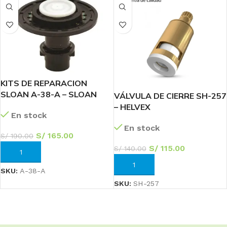
KITS DE REPARACION
SLOAN A-38-A – SLOAN
VÁLVULA DE CIERRE SH-257
– HELVEX
En stock
En stock
S/
165.00
S/
190.00
S/
115.00
S/
140.00
AÑADIR AL CARRITO
AÑADIR AL CARRITO
SKU:
A-38-A
SKU:
SH-257