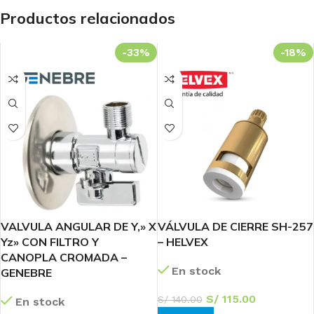
Productos relacionados
-33%
-18%
VALVULA ANGULAR DE Y,» X
VÁLVULA DE CIERRE SH-257
Yz» CON FILTRO Y
– HELVEX
CANOPLA CROMADA –
En stock
GENEBRE
S/
115.00
S/
140.00
En stock