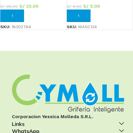
S/
33.00
S/
5.00
S/
38.00
S/
6.50
AÑADIR AL CARRITO
AÑADIR AL CARRITO
SKU:
18302764
SKU:
MASC124
Corporacion Yessica Molleda S.R.L.
Links
WhatsApp