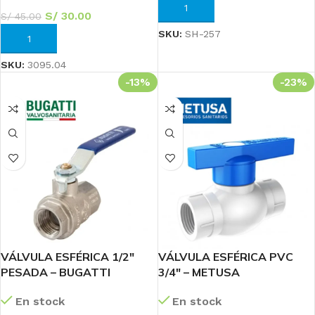
AÑADIR AL CARRITO
S/
30.00
S/
45.00
SKU:
SH-257
AÑADIR AL CARRITO
SKU:
3095.04
-13%
-23%
VÁLVULA ESFÉRICA 1/2″
VÁLVULA ESFÉRICA PVC
PESADA – BUGATTI
3/4″ – METUSA
En stock
En stock