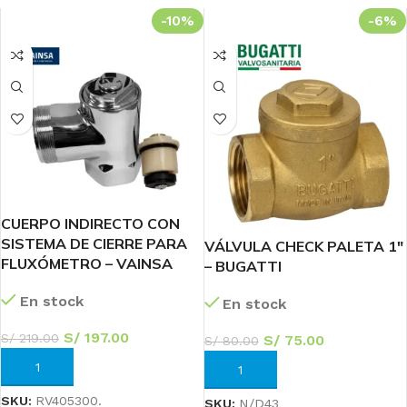
-10%
-6%
CUERPO INDIRECTO CON
SISTEMA DE CIERRE PARA
VÁLVULA CHECK PALETA 1″
FLUXÓMETRO – VAINSA
– BUGATTI
En stock
En stock
S/
197.00
S/
219.00
S/
75.00
S/
80.00
AÑADIR AL CARRITO
AÑADIR AL CARRITO
SKU:
RV405300.
SKU:
N/D43