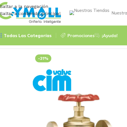
Saltar a la navegación
Nuestra
Saltar a contenido principal
Todas Las Categorías
Promociones
¡Ayuda!
Inicio
VÁLVULAS
Compuerta Pesada
CIM72F – COMPUERT
-31%