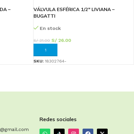
DA –
VÁLVULA ESFÉRICA 1/2″ LIVIANA –
BUGATTI
En stock
S/
26.00
S/
31.00
AÑADIR AL CARRITO
SKU:
18302764-
Redes sociales
m@gmail.com