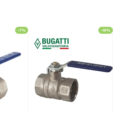
-7%
-16%
48
Sc