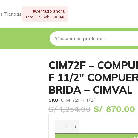
Cerrado ahora
s Tiendas
Abre Lun-Sab 9:00 AM
A CON BRIDA TIPO F 11/2″ COMPUERTA PESADA CON BRI
CIM72F – COMPU
F 11/2″ COMPUE
BRIDA – CIMVAL
SKU:
CIM-72F-1 1/2"
S/
870.00
S/
1,254.00