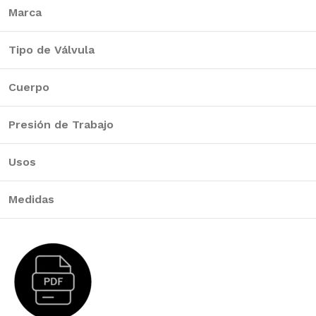
BAÑO
ESPECIALIZADA
COCINA
Marca
Llaves
Fluxómetros
Llaves
Tipo de Válvula
Mezcladoras
Temporizados
Mezcladoras
Monocomandos
Sensores
Monocomandos
Cuerpo
Duchas
Llaves Urinario
Lavaderos
Presión de Trabajo
Duchas Mezcladoras
Clínica
Duchas
Usos
Monocomandos
Medidas