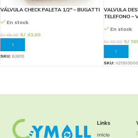
VÁLVULA CHECK PALETA 1/2″ – BUGATTI
VALVULA DES
TELEFONO – 
En stock
En stock
S/
43.00
S/
48.00
S/
109
S/
121.00
AÑADIR AL CARRITO
AÑADIR AL CA
SKU:
63610
SKU:
V2130300
Links
Inicio