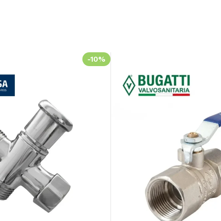
-10%
Transforma tu
Baño
¡Ofertas Exclusivas!
60
23
06
Días
Hr
Min
Ver más