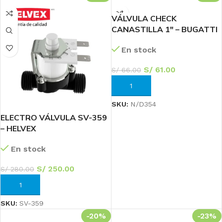
VÁLVULA CHECK
CANASTILLA 1″ – BUGATTI
En stock
S/
61.00
S/
66.00
AÑADIR AL CARRITO
SKU:
N/D354
ELECTRO VÁLVULA SV-359
– HELVEX
En stock
S/
250.00
S/
280.00
AÑADIR AL CARRITO
SKU:
SV-359
-20%
-23%