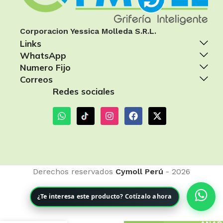
Corporacion Yessica Molleda S.R.L.
Links
WhatsApp
Numero Fijo
Correos
Redes sociales
Derechos reservados
Cymoll Perú
- 2026
¿Te interesa este producto? Cotízalo ahora
CIM50 –
COMPUERTA
LIVIANA