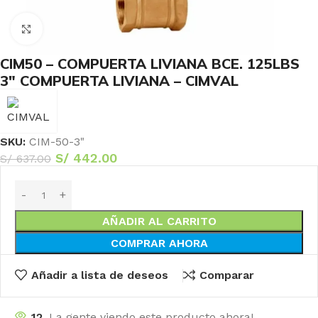
Haga Click para agrandar
CIM50 – COMPUERTA LIVIANA BCE. 125LBS
3″ COMPUERTA LIVIANA – CIMVAL
SKU:
CIM-50-3"
S/
442.00
S/
637.00
AÑADIR AL CARRITO
COMPRAR AHORA
Añadir a lista de deseos
Comparar
12
La gente viendo este producto ahora!