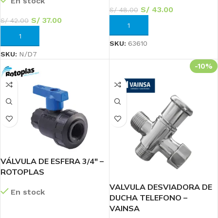
En stock
S/
43.00
S/
48.00
S/
37.00
S/
42.00
AÑADIR AL CARRITO
AÑADIR AL CARRITO
SKU:
63610
SKU:
N/D7
-10%
VÁLVULA DE ESFERA 3/4″ –
ROTOPLAS
VALVULA DESVIADORA DE
En stock
DUCHA TELEFONO –
VAINSA
LEER MÁS