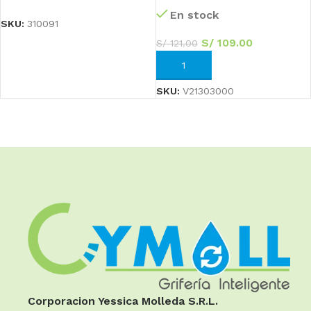
En stock
SKU:
310091
S/
109.00
S/
121.00
AÑADIR AL CARRITO
SKU:
V21303000
Corporacion Yessica Molleda S.R.L.