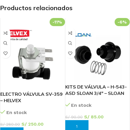
Productos relacionados
-11%
-6%
KITS DE VÁLVULA – H-543-
ASD SLOAN 3/4″ – SLOAN
ELECTRO VÁLVULA SV-359
– HELVEX
En stock
En stock
S/
85.00
S/
90.00
S/
250.00
S/
280.00
AÑADIR AL CARRITO