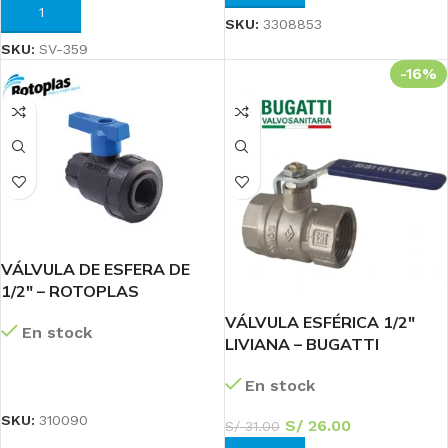
AÑADIR AL CARRITO
SKU:
3308853
SKU:
SV-359
-16%
VÁLVULA DE ESFERA DE
1/2″ – ROTOPLAS
VÁLVULA ESFÉRICA 1/2″
En stock
LIVIANA – BUGATTI
LEER MÁS
En stock
SKU:
310090
S/
26.00
S/
31.00