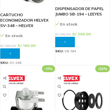
DISPENSADOR DE PAPEL
JUMBO SB-194 – LEEYES
CARTUCHO
ECONOMIZADOR HELVEX
En stock
SV-348 – HELVEX
S/
200.00
S/
210.00
En stock
AÑADIR AL CARRITO
S/
160.00
S/
190.00
SKU:
SB-194
AÑADIR AL CARRITO
SKU:
SV-348
-11%
-22%