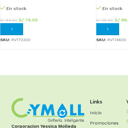
En stock
En stock
S/
76.00
S/
86
S/
84.00
S/
95.00
AÑADIR AL CARRITO
AÑADIR AL CA
SKU:
RV170300
SKU:
RV174600
Links
Inicio
Promociones
Corporacion Yessica Molleda