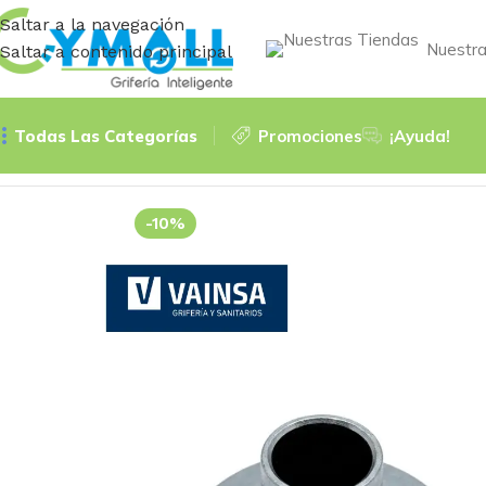
Saltar a la navegación
Nuestra
Saltar a contenido principal
Todas Las Categorías
Promociones
¡Ayuda!
Inicio
CANOPLAS
CANOPLA DE BRONCE 3/8″ – VAINSA
-10%