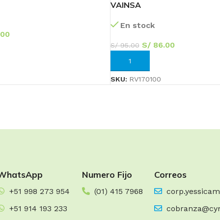
VAINSA
En stock
.00
S/
86.00
S/
95.00
RRITO
AÑADIR AL CARRITO
SKU:
RV170100
Transforma tu
Baño
¡Ofertas Exclusivas!
60
06
10
WhatsApp
Numero Fijo
Correos
Días
Hr
Min
+51 998 273 954
(01) 415 7968
corp.yessica
Ver más
+51 914 193 233
cobranza@cy