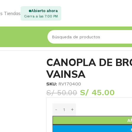
Abierto ahora
s Tiendas
Cierra a las 7:00 PM
CANOPLA DE BRO
VAINSA
SKU:
RV170400
S/
45.00
S/
50.00
A