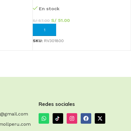
En stock
S/
51.00
S/
57.00
AÑADIR AL CARRITO
SKU:
RV301800
54
Redes sociales
Sc
m@gmail.com
mollperu.com