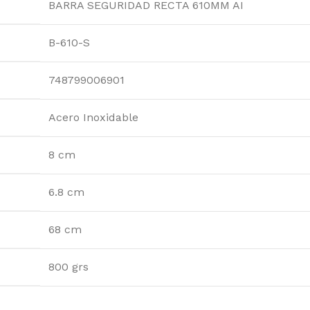
BARRA SEGURIDAD RECTA 610MM AI
a
B-610-S
748799006901
s!
Acero Inoxidable
8 cm
6.8 cm
68 cm
800 grs