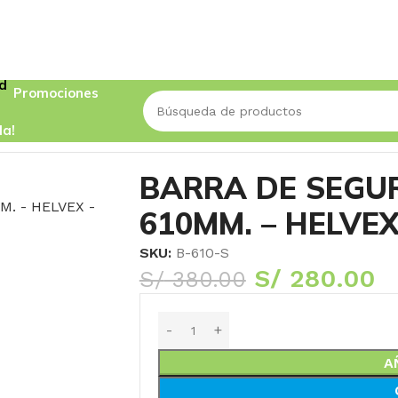
Promociones
da!
TA 610MM. – HELVEX
BARRA DE SEGU
610MM. – HELVE
SKU:
B-610-S
S/
280.00
S/
380.00
A