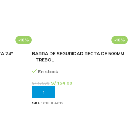
-10%
-10%
A 24″
BARRA DE SEGURIDAD RECTA DE 500MM
– TREBOL
En stock
S/
154.00
S/
171.00
AÑADIR AL CARRITO
SKU:
610004615