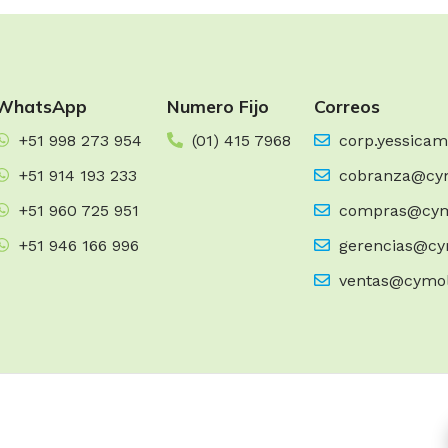
WhatsApp
Numero Fijo
Correos
+51 998 273 954
(01) 415 7968
corp.yessica
+51 914 193 233
cobranza@cy
+51 960 725 951
compras@cym
+51 946 166 996
gerencias@cy
ventas@cymo