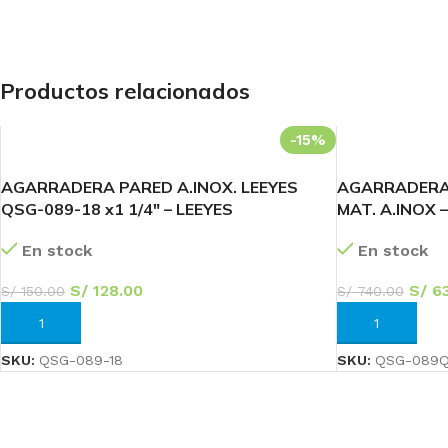
Productos relacionados
-15%
AGARRADERA PARED A.INOX. LEEYES
AGARRADERA 
QSG-089-18 x1 1/4″ – LEEYES
MAT. A.INOX 
En stock
En stock
S/
128.00
S/
63
S/
150.00
S/
740.00
AÑADIR AL CARRITO
AÑADIR AL CA
SKU:
QSG-089-18
SKU:
QSG-089