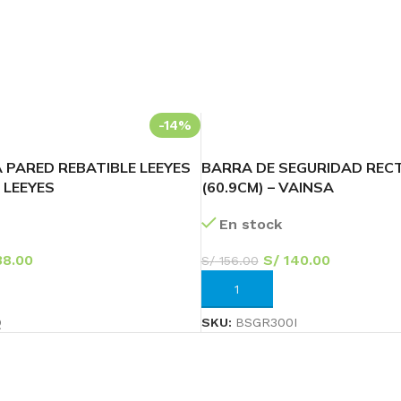
-14%
PARED REBATIBLE LEEYES
BARRA DE SEGURIDAD RECT
– LEEYES
(60.9CM) – VAINSA
En stock
8.00
S/
140.00
S/
156.00
RRITO
AÑADIR AL CARRITO
Q
SKU:
BSGR300I