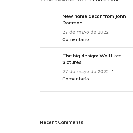
New home decor from John
Doerson
27 de mayo de 2022
1
Comentario
The big design: Wall likes
pictures
27 de mayo de 2022
1
Comentario
Plumbing Install
Recent Comments
Discount
03 Nov – 03 Dec