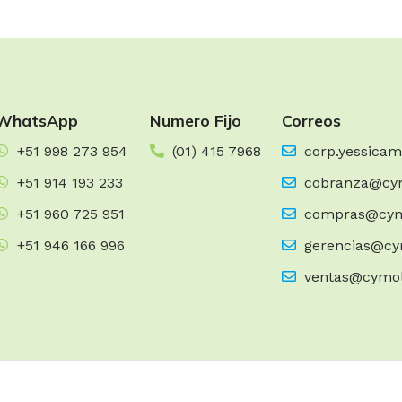
WhatsApp
Numero Fijo
Correos
+51 998 273 954
(01) 415 7968
corp.yessica
+51 914 193 233
cobranza@cy
+51 960 725 951
compras@cym
+51 946 166 996
gerencias@cy
ventas@cymo