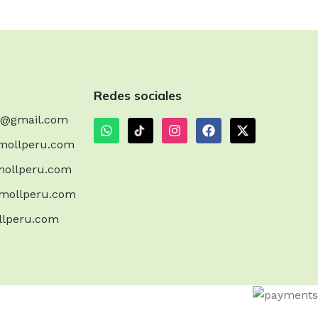
Read More
Redes sociales
m@gmail.com
mollperu.com
ollperu.com
mollperu.com
llperu.com