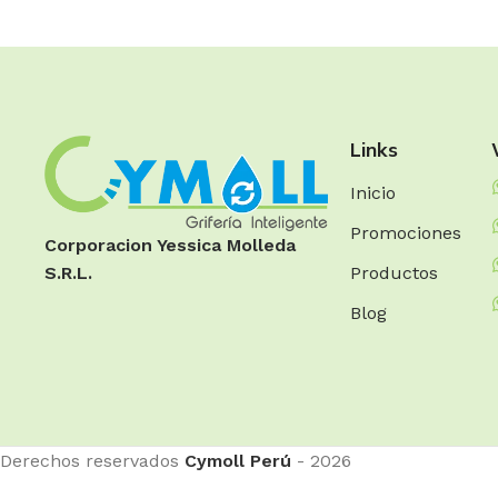
BAÑO
ESPECIALIZADA
COCINA
Llaves
Fluxómetros
Llaves
Mezcladoras
Temporizados
Mezcladoras
Monocomandos
Sensores
Monocomandos
Links
Duchas
Llaves Urinario
Lavaderos
Inicio
Duchas Mezcladoras
Clínica
Promociones
Duchas
Corporacion Yessica Molleda
Monocomandos
Productos
S.R.L.
Blog
Derechos reservados
Cymoll Perú
- 2026